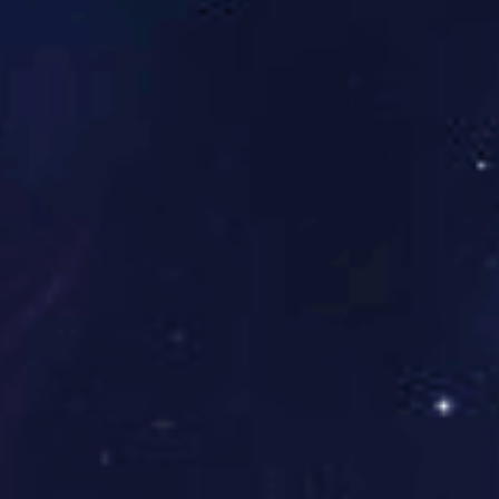
球员站位在很大程度上决定了比赛的节奏和流畅性。球员的站位决
定了他们的进攻和防守效率。例如，在篮球比赛中，球员的站位不
仅影响进攻策略，还直接影响防守反应。防守球员的站位若不合
理，可能会造成防守漏洞，使进攻方有更多机会快速进攻，从而加
速比赛节奏。
在足球比赛中，球员的站位同样至关重要。如果球员在进攻时站位
合理，能够有效地拉开对方防线，形成更为迅速的进攻方式，进而
加快比赛节
bellbet贝博
奏。反之，若站位不当，球员可能会被迫
停滞，导致进攻缓慢，影响比赛的速度和节奏。因此，球员站位对
比赛的节奏起到了至关重要的作用。