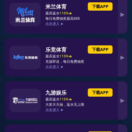
裁判与球员站位关系对比赛节奏与公平
性的影响分析
2026-01-06
本文旨在分析裁判与球员站位关系对比赛节奏与公平性的影响。比
赛中，裁判和球员的站位是影响比赛进行的关键因素之一，尤其是
在球类运动中。裁判的站位直接关系到他们对比赛的判罚准确性和
公正性，而球员的站位则对比赛节奏和球队战略产生深远的影响。
本文将从四个方面进行详细分析：一是裁判站位对判罚的影响；二
是裁判站位对比赛节奏的影响；三是球员站位与比赛节奏的关系；
四是裁判与球员站位的互动对公平性的作用。通过这些方面的分