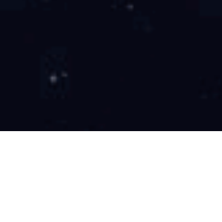
社交平台:
导航
介绍
bellbet贝博
案例精选
公司简讯
服务方向
接洽
bellbet贝博官方网站
网站地图
SiteMap