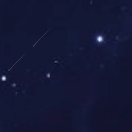
此外，球员站位的相对位置还影响着比赛中的传球和配合。合理的
站位使得球员之间的配合更加默契，进攻更加流畅，而不合理的站
位则会导致球员之间的误解，增加失误，影响比赛的进展。总的来
说，球员的站位和比赛节奏有着紧密的联系。
4、裁判与球员站位的互动对公