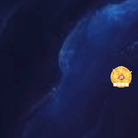
的站位决定了判罚的准确性和比赛的流畅度，站位不当可能导致误
判或比赛节奏的紊乱。而球员的站位则影响比赛的整体节奏和进攻
防守效率，不合理的站位可能会拖慢比赛进程或影响比赛的公平
性。
综上所述，裁判与球员的站位在比赛中扮演着至关重要的角色。两
者之间的相互配合和协调对于确保比赛的公正性和流畅性至关重
要。只有在裁判与球员站位合理、协调的前提下，才能最大限度地
发挥比赛的真实水平，确保比赛能够公平、顺利地进行。
上一篇
下一篇