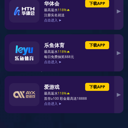
析，本文旨在揭示裁判与球员站位关系如何通过微妙的互动来影响
比赛的流畅性、公正性和最终结果。
1、裁判站位对判罚的影响
裁判的站位对比赛判罚的精准度有着直接的关系。首先，裁判如果
站在离比赛核心区域较远的位置，很难准确观察到球员之间的身体
接触、犯规行为或是球的出界位置。这可能导致判罚失误，影响比
赛的公正性。例如，在足球比赛中，裁判站位不佳可能错过一个明
显的犯规，影响比赛的结果。
其次，裁判在比赛中的站位需要根据比赛的进程进行灵活调整。例
如，在快速进攻阶段，裁判需要站在能够覆盖比赛广度的区域，这
样才能快速作出判断。在快速转换的情况下，裁判的移动速度和站
位调整速度会直接影响判罚的时效性。如果裁判的站位滞后，可能
错过判罚机会。
最后，裁判站位不当还可能影响裁判的视角选择。如果裁判站位不
当，可能会站在与犯规行为成直角的位置，这使得他们难以判断球
员的犯规动作是否在合理范围内，进而影响判罚的准确性。综上所
述，裁判站位直接关系到比赛的判罚质量和公正性。