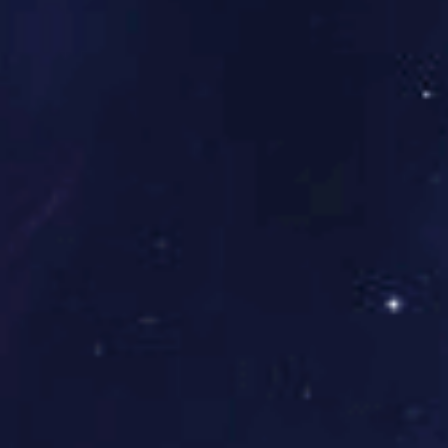
国队，让其难以形成有效进攻。同时，在防守端，哥伦比亚也做到
了滴水不漏，不给对手太多机会。
而美国队虽然在战略上采取了积极逼抢，但由于整体配合不到位以
及个人能力存在差距，使得他们无法形成持续有效的威胁。此外，
bellbet贝博艾佛森官网
美国年轻球员缺乏大赛经验，对于节奏把
控和应变能力不足，也显露出明显短板。尽管有个别闪光点，但整
体发挥并未达到预期效果。