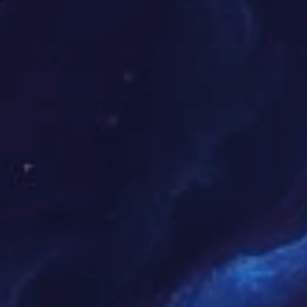
等。因此，对于未来的发展，他们需要认真总结经验，以提升整体
竞争力。
而对于哥伦比亚来说，这一胜利使他们信心倍增。在小组赛阶段取
得良好开局之后，他们有望进一步走远。然而，要想获得最终胜
利，还需克服接下来可能遇到的一系列挑战，包括其他实力强劲对
手，以及自身伤病问题。因此，他们必须继续保持良好的状态，以
迎接接下来的艰苦挑战。
总结来看，这是一场充满激情与斗志的较量，不仅展示出了南美足
球独特魅力，也为两支球队今后的征程提供了宝贵经验。不论是胜
者还是败者，都将在此基础上不断成长，实现自我超越。
总结：
总体而言，2016年美洲杯美国队与哥伦比亚队之间的对抗，是两国
足球文化的一次深度交融。从备战态势到实际表现，每一个环节都
值得我们细致品味。这不仅是一场简单比分上的较量，更是智慧、
团队协作及个人能力综合运用的一次集中体现。
未来，两支球队都有各自的发展方向和目标，而这一役无疑将成为
他们不断追求卓越历程中的重要一环。通过吸取教训并加以实践，
相信他们都会在未来的大赛中展现出更强大的实力，与更多优秀对