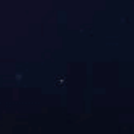
60后心目中的足球传奇人物
回顾与怀旧之旅
2026-07-25
2023年足球明星新排名前十名
揭晓谁将成为足坛新王者
2026-07-24
2020年3月11日勇士与快船激
战回顾精彩瞬间与赛场亮点分
析
2026-07-22
16号球衣的传奇前腰足球明星
们的辉煌历程与精彩瞬间回顾
2026-07-19