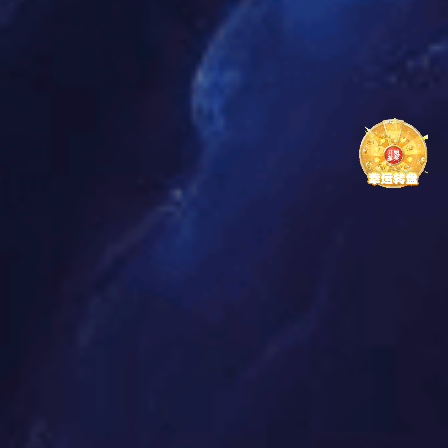
手争锋相对，实现各自的新辉煌！
上一篇
下一篇
导航
介绍
bellbet贝博