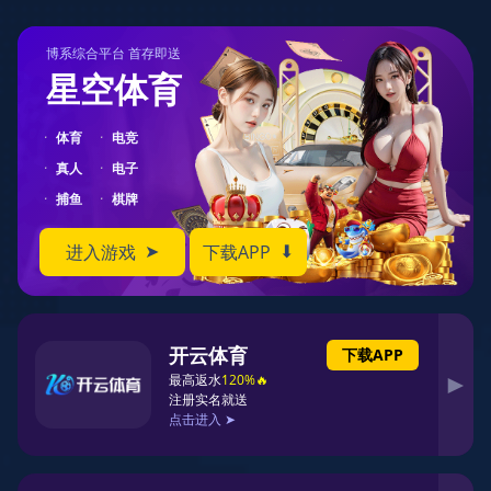
公司简讯
首页
公司简讯