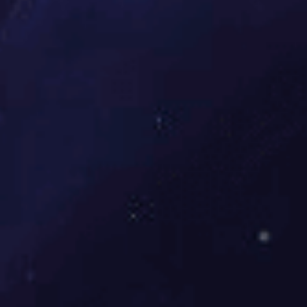
案例精选
公司简讯
服务方向
接洽
bellbet贝博官方网站
推荐文章
不为人知的足球明星盘点他们
的精彩瞬间与职业生涯
2026-08-06