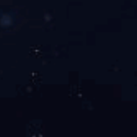
中国·BB贝博艾弗森(股份)有限公司-官方网站✅bellbet贝博
官方网站✅欢迎你来感受游戏的乐趣,bellbet贝博艾佛森官
网包含于App下载,注册官网,登录平台,网页版,手机版网
址,BB贝博艾弗森的标示象征网上玩乐蓬勃发展,前程似锦,为
客户在投住提供最有力的帮助.
社交平台:
导航