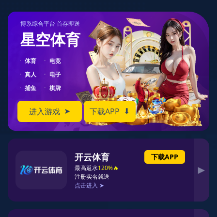
案例精选
首页
案例精选