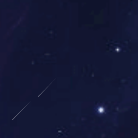
4、对未来的展望
对于未来，杨敏充满期待。她希望能够继续推动飞盘运动的发展，
让更多的人加入到这个大家庭中来。在宣传方面，她计划利用社交
媒体分享自己的训练过程和心得体会，从而吸引更多年轻人参与。
此外，杨敏还希望能组织一些公益活动，通过飞盘这种形式，将健
康生活理念传播给更广泛的人群，让更多人了解到体育锻炼的重要
性及其乐趣所在。
最后，她也期盼能够代表国家参加国际赛事，为中国飞盘事业争
光。这份使命感驱动着她不断前行，在实现个人梦想的同时，也为
推动整个行业发展贡献力量。
总结：
通过深入剖析“飞盘追梦：杨敏的热血人生”，我们看到的不仅是一
位优秀运动员成长历程，更是一个勇于追梦、不懈奋斗女性形象。
无论是面对挑战还是承担责任，杨敏始终展现出坚韧不拔、积极向
上的态度，为我们提供了一种启示：人生路上，无论如何艰难，只