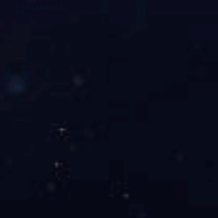
导航
介绍
bellbet贝博
案例精选
公司简讯
服务方向
接洽
bellbet贝博官方网站
网站地图
SiteMap
联系方式