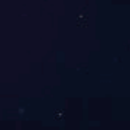
中国·BB贝博艾弗森(股份)有限公司-官方网站✅bellbet贝博
官方网站✅欢迎你来感受游戏的乐趣,bellbet贝博艾佛森官
网包含于App下载,注册官网,登录平台,网页版,手机版网
址,BB贝博艾弗森的标示象征网上玩乐蓬勃发展,前程似锦,为
客户在投住提供最有力的帮助.
社交平台: